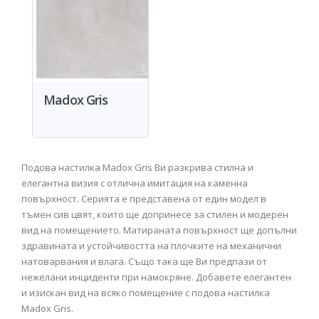
Madox Gris
Подова настилка Madox Gris Ви разкрива стилна и
елегантна визия с отлична имитация на каменна
повърхност. Серията е представена от един модел в
тъмен сив цвят, които ще допринесе за стилен и модерен
вид на помещението. Матираната повърхност ще допълни
здравината и устойчивостта на плочките на механични
натоварвания и влага. Също така ще Ви предпази от
нежелани инциденти при намокряне. Добавете елегантен
и изискан вид на всяко помещение с подова настилка
Madox Gris.