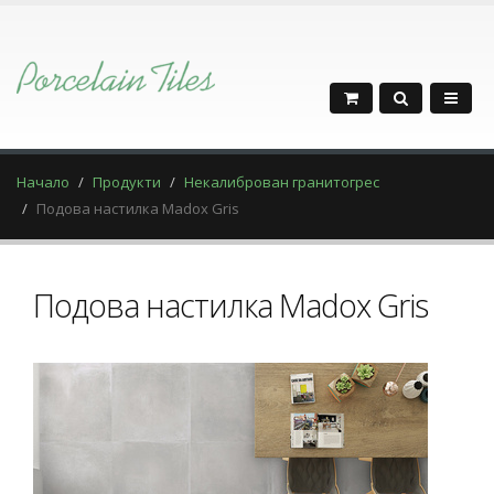
Начало
Продукти
Некалиброван гранитогрес
Подова настилка Madox Gris
Подова настилка Madox Gris