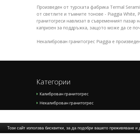
Произведен от турската фабрика Termal Seramik
от светлите и тъмните тонове - Piaggia White, 
гранитогреси навлизат в съвременният пазар н
капризен за поддръжка, защото може да се поч
Некалиброван гранитогрес Piaggia е произведен
Категории
Калиброван гранитогрес
Некалиброван гранитогрес
Този сайт използва бисквитки, за да подобри вашето преживяване 