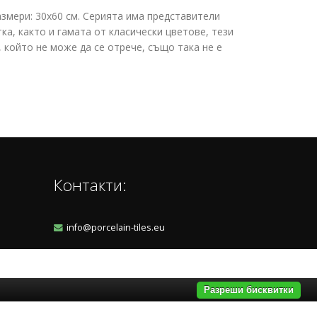
азмери: 30x60 см. Серията има представители
тка, както и гамата от класически цветове, тези
 който не може да се отрече, също така не е
Контакти:
info@porcelain-tiles.eu
Разреши бисквитки