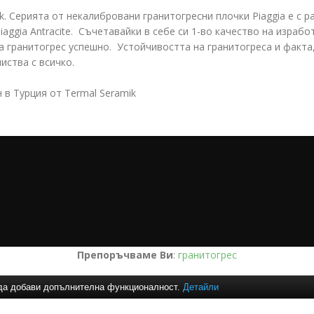
. Серията от некалибровани гранитогресни плочки Piaggia е с р
Piaggia Antracite. Съчетавайки в себе си 1-во качество на израбо
а гранитогрес успешно. Устойчивостта на гранитогреса и факта,
иства с всичко.
 в Турция от Termal Seramik
Препоръчваме Ви
:
гранитогрес
и да добави допълнителна функционалност.
Детайли