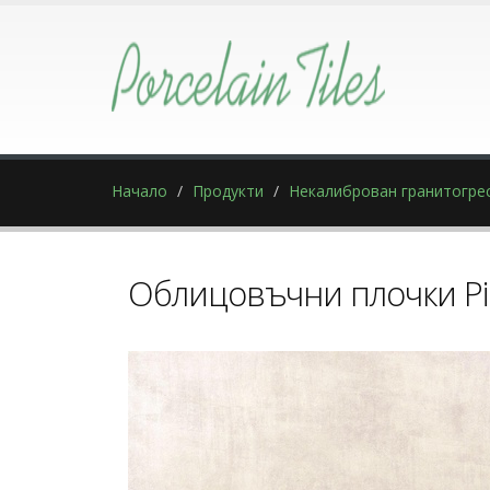
Начало
Продукти
Некалиброван гранитогре
Облицовъчни плочки Pi