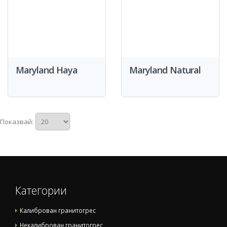
Maryland Haya
Maryland Natural
Показвай:
Категории
Калиброван гранитогрес
Некалиброван гранитогрес