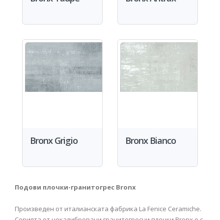
Bronx Grigio
Bronx Bianco
Подови плочки-гранитогрес Bronx
Произведен от италианската фабрика La Fenice Ceramiche.
Серията от некалибровани гранитогресни плочки Bronx е с