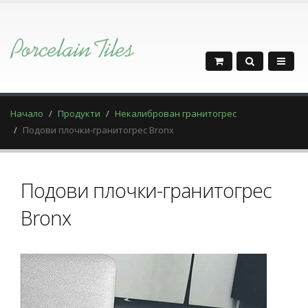
Начало
Продукти
Некалиброван гранитогрес
Подови плочки-гранитогрес Bronx
Подови плочки-гранитогрес
Bronx