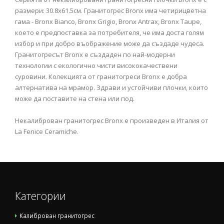
размери: 30.8х61.5см. Гранитогрес Bronx има четирицветна
гама - Bronx Bianco, Bronx Grigio, Bronx Antrax, Bronx Taupe,
което е предпоставка за потребителя, че има доста голям
избор и при добро въображение може да създаде чудеса.
Гранитогресът Bronx е създаден по най-модерни
технологии с екологично чисти висококачествени
суровини. Колекцията от гранитогреси Bronx е добра
алтернатива на мрамор. Здрави и устойчиви плочки, които
може да поставите на стена или под.
Некалиброван гранитогрес Bronx е произведен в Италия от
La Fenice Ceramiche.
Категории
Калиброван гранитогрес