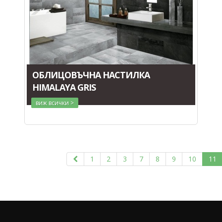
ОБЛИЦОВЪЧНА НАСТИЛКА
HIMALAYA GRIS
виж всички >
1
2
3
7
8
9
10
11