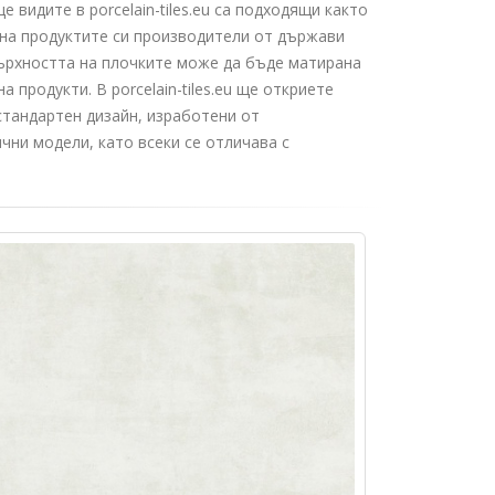
видите в porcelain-tiles.eu са подходящи както
 на продуктите си производители от държави
овърхността на плочките може да бъде матирана
продукти. В porcelain-tiles.eu ще откриете
стандартен дизайн, изработени от
чни модели, като всеки се отличава с