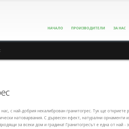
НАЧАЛО
ПРОИЗВОДИТЕЛИ
ЗА НАС
с
рес
 нас, с най-добрия некалиброван гранитогрес. Тук ще откриете 
ически натоварвания. С дървесен ефект, натурални орнаменти 
одходящи за всеки дом и градина! Гранитогресът е една от най -