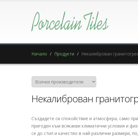
Начало
Продукти
Некалиброван гранитогре
Некалиброван гранитог
Създадете си спокойствие и атмосфера, само при
пригоден към всякакви климатични условия и физ
се до стил и качество в най-различни размери, п