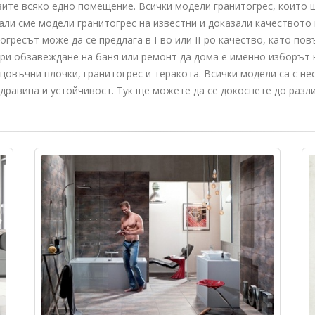
ите всяко едно помещение. Всички модели гранитогрес, които ще 
али сме модели гранитогрес на известни и доказали качеството
тогресът може да се предлага в I-во или II-ро качество, като п
при обзавеждане на баня или ремонт да дома е именно изборът на 
овъчни плочки, гранитогрес и теракота. Всички модели са с не
дравина и устойчивост. Тук ще можете да се докоснете до разли