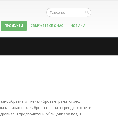
ПРОДУКТИ
СВЪРЖЕТЕ СЕ С НАС
НОВИНИ
разнообразие от некалиброван гранитогрес,
или матиран некалиброван гранитогрес, докоснете
 здравите и предпочитани облицовки за под и