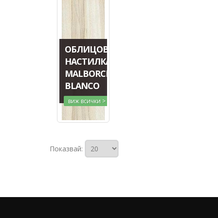
ОБЛИЦОВЪЧНА
НАСТИЛКА
MALBORCK
BLANCO
виж всички >
Показвай: