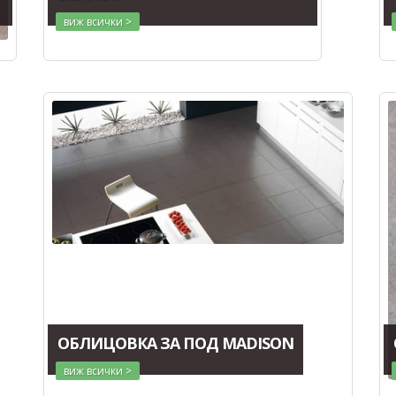
виж всички >
ОБЛИЦОВКА ЗА ПОД MADISON
виж всички >