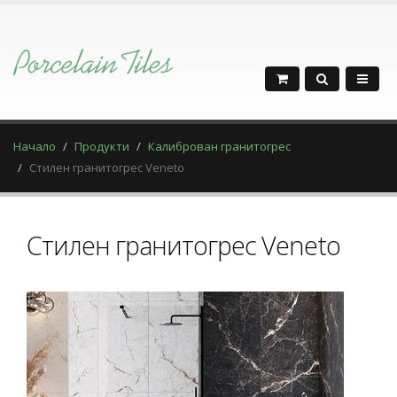
Начало
Продукти
Калиброван гранитогрес
Стилен гранитогрес Veneto
Стилен гранитогрес Veneto