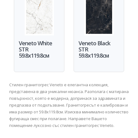
Veneto White
Veneto Black
STR
STR
59.8x119.8см
59.8x119.8см
Стилен гранитогрес Veneto е елегантна колекция,
представена в два уникални нюанса. Разполага с матирана
повърхност, която е модерна, допринася за здравината и
предпазва от подхлъзване. Гранитогресът е калиброван и
има размер от 59.8x119.8см. Изисква минимално количество
фугираща смес при полагане. Направете Вашето
помещение луксозно със стилен гранитогрес Veneto.