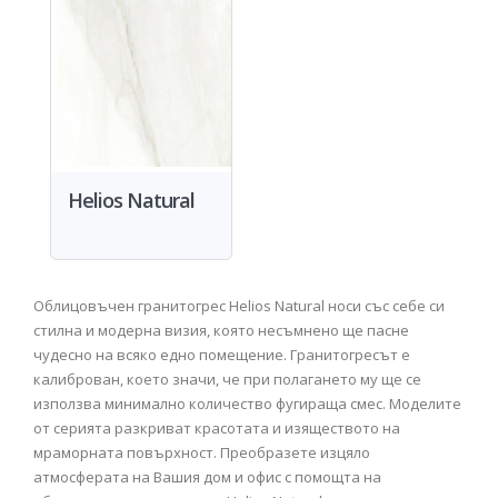
Helios Natural
Облицовъчен гранитогрес Helios Natural носи със себе си
стилна и модерна визия, която несъмнено ще пасне
чудесно на всяко едно помещение. Гранитогресът е
калиброван, което значи, че при полагането му ще се
използва минимално количество фугираща смес. Моделите
от серията разкриват красотата и изяществото на
мраморната повърхност. Преобразете изцяло
атмосферата на Вашия дом и офис с помощта на