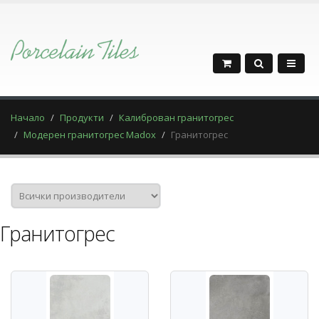
Начало
Продукти
Калиброван гранитогрес
Модерен гранитогрес Madox
Гранитогрес
Гранитогрес