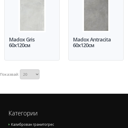
Madox Gris
Madox Antracita
60x120см
60x120см
Показвай:
Категории
Калиброван гранитогрес